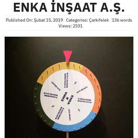
ENKA İNŞAAT A.Ş.
Published On: Şubat 15, 2019
Categories:
Çarkıfelek
136 words
Views: 2531