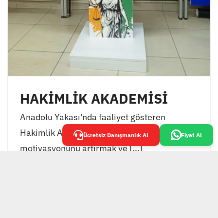
HAKİMLİK AKADEMİSİ
Anadolu Yakası'nda faaliyet gösteren
Hakimlik Akademisi, öğrencilerinin
Ücretsiz Danışmanlık Al
Fiyat Al
motivasyonunu artırmak ve [...]