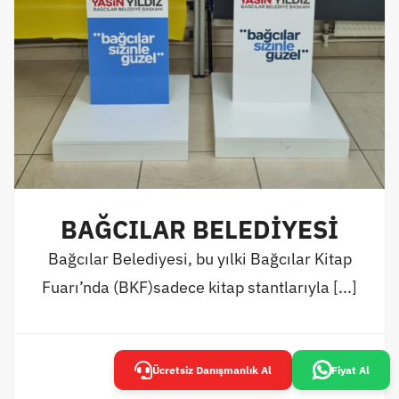
BAĞCILAR BELEDİYESİ
Bağcılar Belediyesi, bu yılki Bağcılar Kitap
Fuarı’nda (BKF)sadece kitap stantlarıyla [...]
İncele
Ücretsiz Danışmanlık Al
Fiyat Al