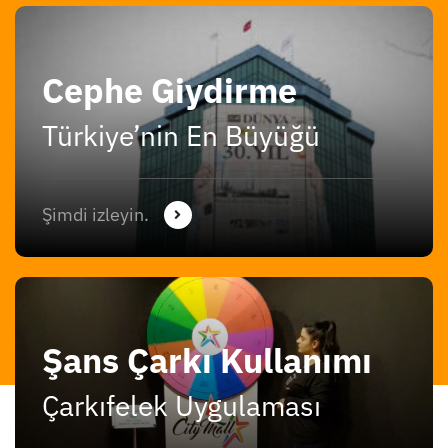
Cephe Giydirme
Türkiye’nin En Büyüğü
Şimdi izleyin.
Şans Çarkı Kullanımı
Çarkıfelek Uygulaması