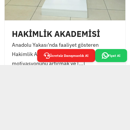
HAKİMLİK AKADEMİSİ
Anadolu Yakası'nda faaliyet gösteren
Hakimlik Akademisi, öğrencilerinin
Ücretsiz Danışmanlık Al
Fiyat Al
motivasyonunu artırmak ve [...]