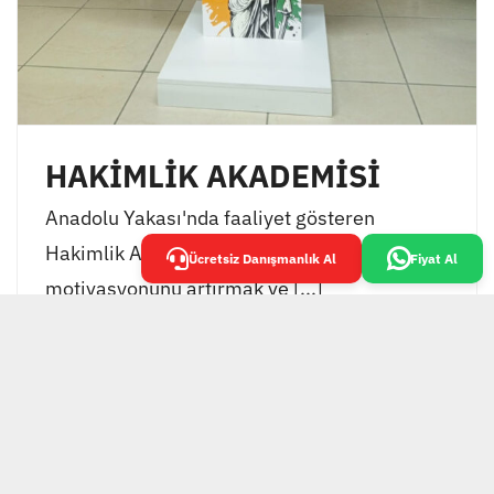
HAKİMLİK AKADEMİSİ
Anadolu Yakası'nda faaliyet gösteren
Hakimlik Akademisi, öğrencilerinin
Ücretsiz Danışmanlık Al
Fiyat Al
motivasyonunu artırmak ve [...]