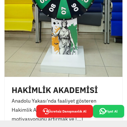
HAKİMLİK AKADEMİSİ
Anadolu Yakası'nda faaliyet gösteren
Hakimlik Akademisi, öğrencilerinin
Ücretsiz Danışmanlık Al
Fiyat Al
motivasyonunu artırmak ve [...]