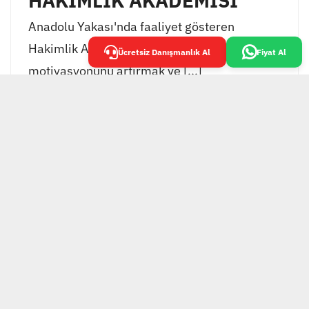
HAKİMLİK AKADEMİSİ
Anadolu Yakası'nda faaliyet gösteren
Hakimlik Akademisi, öğrencilerinin
Ücretsiz Danışmanlık Al
Fiyat Al
motivasyonunu artırmak ve [...]