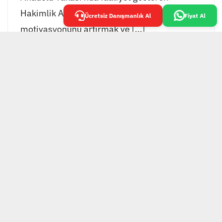
Hakimlik Akademisi, öğrencilerinin
Ücretsiz Danışmanlık Al
Fiyat Al
motivasyonunu artırmak ve [...]
EKOL GRUP TESİS
YÖNETİMİ