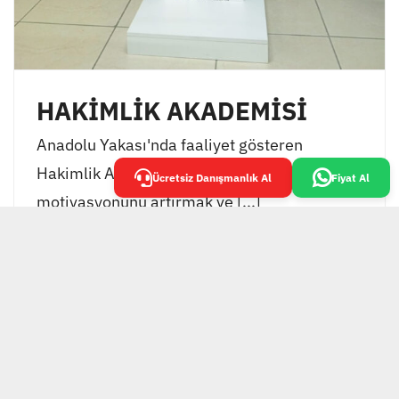
HAKİMLİK AKADEMİSİ
Anadolu Yakası'nda faaliyet gösteren
Hakimlik Akademisi, öğrencilerinin
Ücretsiz Danışmanlık Al
Fiyat Al
motivasyonunu artırmak ve [...]