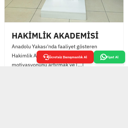
HAKİMLİK AKADEMİSİ
Anadolu Yakası'nda faaliyet gösteren
Hakimlik Akademisi, öğrencilerinin
Ücretsiz Danışmanlık Al
Fiyat Al
motivasyonunu artırmak ve [...]