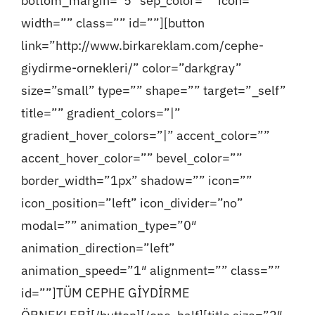
bottom_margin=”5″ sep_color=”” icon=””
width=”” class=”” id=””][button
link=”http://www.birkareklam.com/cephe-
giydirme-ornekleri/” color=”darkgray”
size=”small” type=”” shape=”” target=”_self”
title=”” gradient_colors=”|”
gradient_hover_colors=”|” accent_color=””
accent_hover_color=”” bevel_color=””
border_width=”1px” shadow=”” icon=””
icon_position=”left” icon_divider=”no”
modal=”” animation_type=”0″
animation_direction=”left”
animation_speed=”1″ alignment=”” class=””
id=””]TÜM CEPHE GİYDİRME