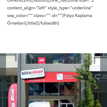
ÖRNEKLERİ[/button][/one_half][title size=”2″
content_align=”left” style_type=”underline”
sep_color=”” class=”” id=””]Folyo Kaplama
Örnekleri[/title][/fullwidth]