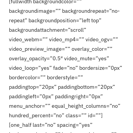
[fullwidth backgroundcolor=””
backgroundimage=”” backgroundrepeat=”no-
repeat” backgroundposition=”left top”
backgroundattachment=”scroll”
video_webm=”” video_mp4=”” video_ogv=””
video_preview_image=”” overlay_color=””
overlay_opacity=”0.5″ video_mute=”yes”
video_loop=”yes” fade=”no” bordersize=”0px”
bordercolor=”” borderstyle=””
paddingtop=”20px” paddingbottom=”20px”
paddingleft=”0px” paddingright=”0px”
menu_anchor=”” equal_height_columns=”no”
hundred_percent=”no” class=”” id=””]
[one_half last=”no” spacing=”yes”