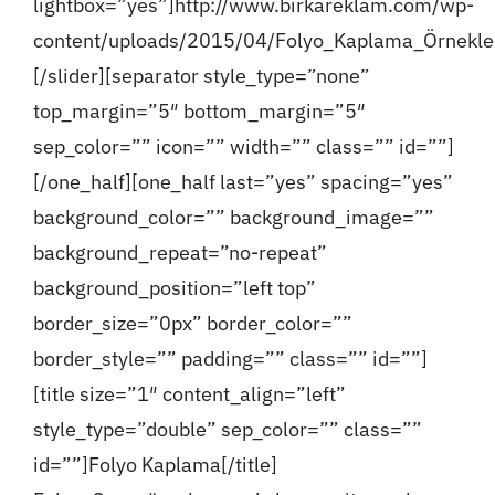
lightbox=”yes”]http://www.birkareklam.com/wp-
content/uploads/2015/04/Folyo_Kaplama_Örnekleri
[/slider][separator style_type=”none”
top_margin=”5″ bottom_margin=”5″
sep_color=”” icon=”” width=”” class=”” id=””]
[/one_half][one_half last=”yes” spacing=”yes”
background_color=”” background_image=””
background_repeat=”no-repeat”
background_position=”left top”
border_size=”0px” border_color=””
border_style=”” padding=”” class=”” id=””]
[title size=”1″ content_align=”left”
style_type=”double” sep_color=”” class=””
id=””]Folyo Kaplama[/title]