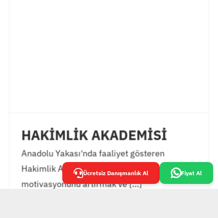
HAKİMLİK AKADEMİSİ
Anadolu Yakası'nda faaliyet gösteren
Hakimlik Akademisi, öğrencilerinin
Ücretsiz Danışmanlık Al
Fiyat Al
motivasyonunu artırmak ve [...]