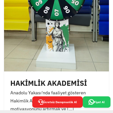
HAKİMLİK AKADEMİSİ
Anadolu Yakası'nda faaliyet gösteren
Hakimlik Akademisi, öğrencilerinin
Ücretsiz Danışmanlık Al
Fiyat Al
motivasyonunu artırmak ve [...]