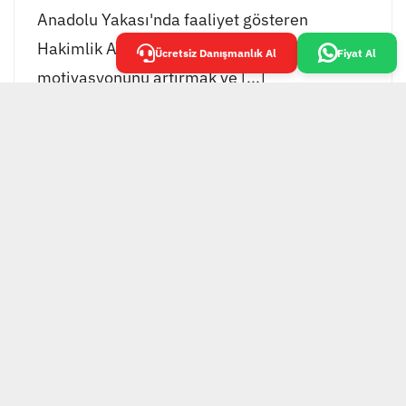
Anadolu Yakası'nda faaliyet gösteren
Hakimlik Akademisi, öğrencilerinin
Ücretsiz Danışmanlık Al
Fiyat Al
motivasyonunu artırmak ve [...]
EKOL GRUP TESİS