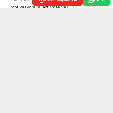
Ücretsiz Danışmanlık Al
Fiyat Al
motivasyonunu artırmak ve [...]
EKOL GRUP TESİS
YÖNETİMİ
Ekol Grup Tesisi Yönetimi, bütünleşmiş tesis