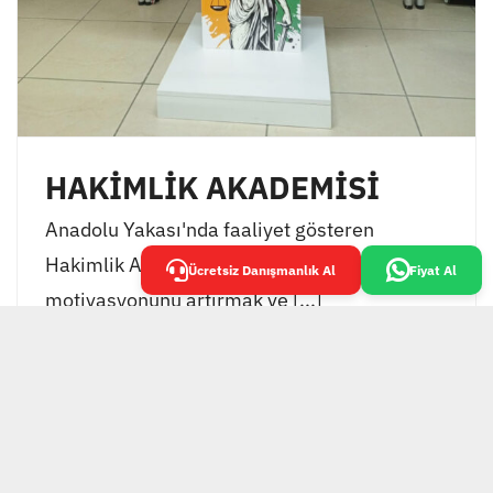
HAKİMLİK AKADEMİSİ
Anadolu Yakası'nda faaliyet gösteren
Hakimlik Akademisi, öğrencilerinin
Ücretsiz Danışmanlık Al
Fiyat Al
motivasyonunu artırmak ve [...]