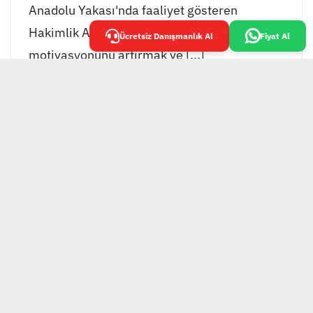
Anadolu Yakası'nda faaliyet gösteren
Hakimlik Akademisi, öğrencilerinin
Ücretsiz Danışmanlık Al
Fiyat Al
motivasyonunu artırmak ve [...]
EKOL GRUP TESİS