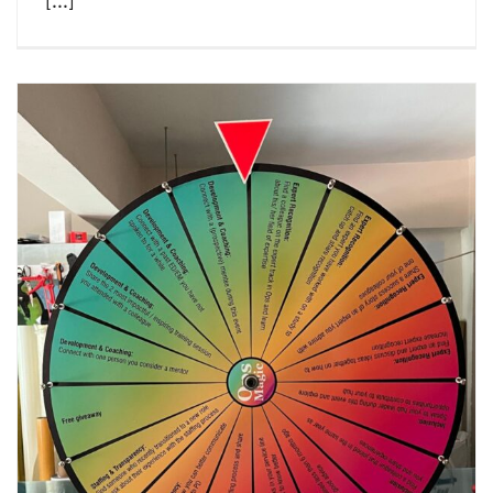
[...]