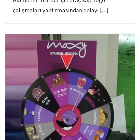
Ala Döner'in aracı için araç kapı logo
çalışmaları yaptırmasından dolayı [...]