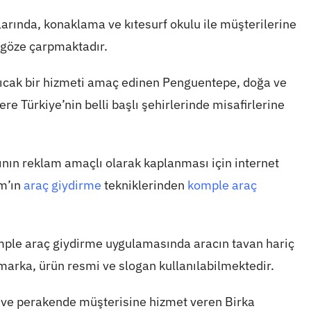
rında, konaklama ve kıtesurf okulu ile müşterilerine
 göze çarpmaktadır.
e sıcak bir hizmeti amaç edinen Penguentepe, doğa ve
re Türkiye’nin belli başlı şehirlerinde misafirlerine
arının reklam amaçlı olarak kaplanması için internet
am’ın
araç giydirme
tekniklerinden
komple araç
ple araç giydirme uygulamasında aracın tavan hariç
marka, ürün resmi ve slogan kullanılabilmektedir.
l ve perakende müşterisine hizmet veren Birka