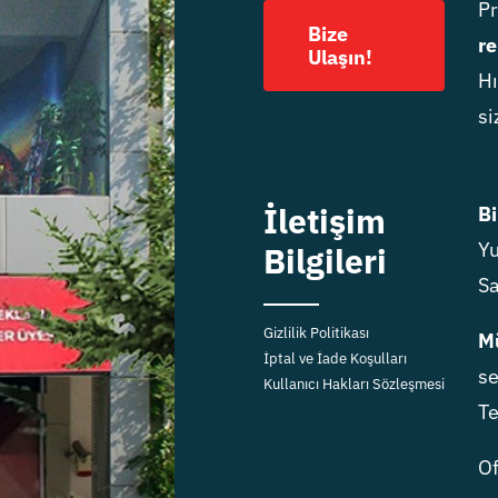
P
Bize
re
Ulaşın!
Hı
si
İletişim
Bi
Yu
Bilgileri
Sa
Gizlilik Politikası
Mü
İptal ve İade Koşulları
se
Kullanıcı Hakları Sözleşmesi
Te
Of