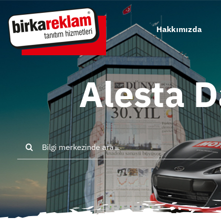
Skip
to
Hakkımızda
content
Alesta D
Search
for: