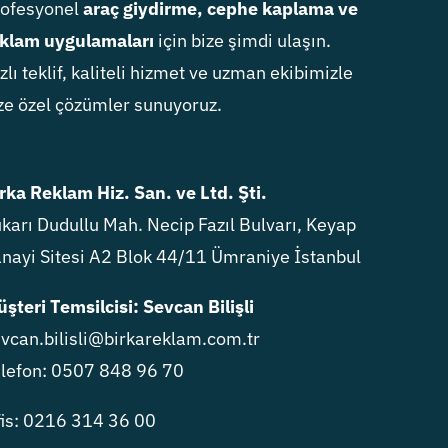
rofesyonel
araç giydirme, cephe kaplama ve
klam uygulamaları
için bize şimdi ulaşın.
zlı teklif, kaliteli hizmet ve uzman ekibimizle
ze özel çözümler sunuyoruz.
rka Reklam Hiz. San. ve Ltd. Şti.
karı Dudullu Mah. Necip Fazıl Bulvarı, Keyap
nayi Sitesi A2 Blok 44/11 Ümraniye İstanbul
şteri Temsilcisi: Sevcan Bilişli
vcan.bilisli@birkareklam.com.tr
lefon: 0507 848 96 70
is: 0216 314 36 00