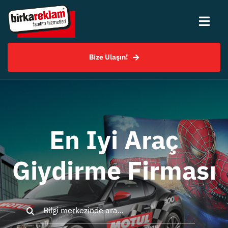
Skip
to
Togg
content
Navi
Bize Ulaşın!
Hakkımızda
Hizmetlerimiz
Uygulama Örnekleri
En Iyi Araç
Giydirme Firması
SSS
Bilgi Merkezi
Search
for: