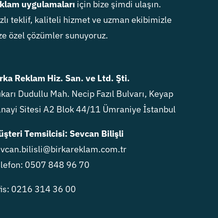
klam uygulamaları
için bize şimdi ulaşın.
zlı teklif, kaliteli hizmet ve uzman ekibimizle
ze özel çözümler sunuyoruz.
rka Reklam Hiz. San. ve Ltd. Şti.
karı Dudullu Mah. Necip Fazıl Bulvarı, Keyap
nayi Sitesi A2 Blok 44/11 Ümraniye İstanbul
şteri Temsilcisi: Sevcan Bilişli
vcan.bilisli@birkareklam.com.tr
lefon: 0507 848 96 70
is: 0216 314 36 00