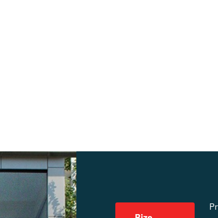
P
Bize