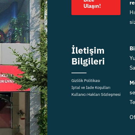
re
Ulaşın!
Hı
si
İletişim
Bi
Yu
Bilgileri
Sa
Gizlilik Politikası
Mü
İptal ve İade Koşulları
se
Kullanıcı Hakları Sözleşmesi
Te
Of