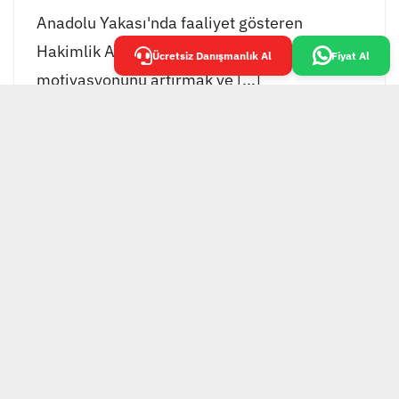
Anadolu Yakası'nda faaliyet gösteren
Hakimlik Akademisi, öğrencilerinin
Ücretsiz Danışmanlık Al
Fiyat Al
motivasyonunu artırmak ve [...]
EKOL GRUP TESİS