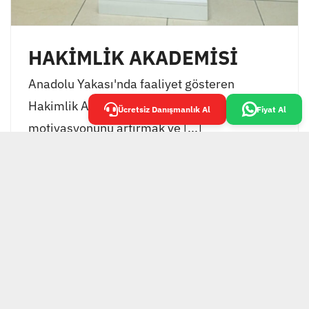
HAKİMLİK AKADEMİSİ
Anadolu Yakası'nda faaliyet gösteren
Hakimlik Akademisi, öğrencilerinin
Ücretsiz Danışmanlık Al
Fiyat Al
motivasyonunu artırmak ve [...]