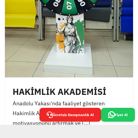
HAKİMLİK AKADEMİSİ
Anadolu Yakası'nda faaliyet gösteren
Hakimlik Akademisi, öğrencilerinin
Ücretsiz Danışmanlık Al
Fiyat Al
motivasyonunu artırmak ve [...]