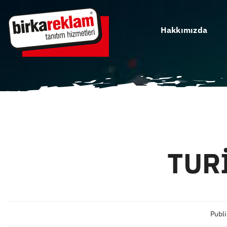
Skip
to
Hakkımızda
content
TUR
Publi