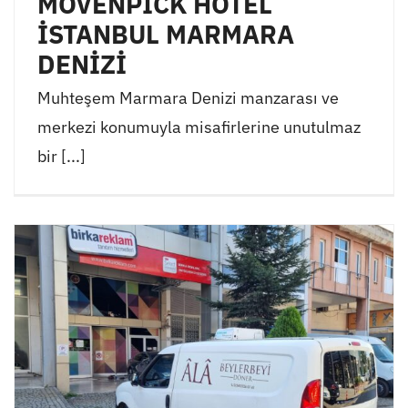
MÖVENPİCK HOTEL
İSTANBUL MARMARA
DENİZİ
Muhteşem Marmara Denizi manzarası ve
merkezi konumuyla misafirlerine unutulmaz
bir [...]