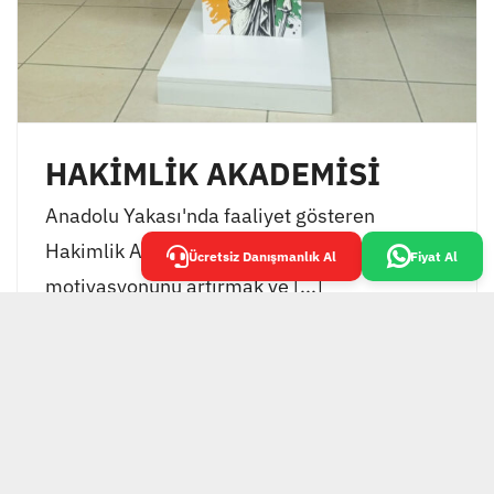
HAKİMLİK AKADEMİSİ
Anadolu Yakası'nda faaliyet gösteren
Hakimlik Akademisi, öğrencilerinin
Ücretsiz Danışmanlık Al
Fiyat Al
motivasyonunu artırmak ve [...]