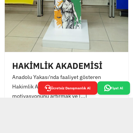
HAKİMLİK AKADEMİSİ
Anadolu Yakası'nda faaliyet gösteren
Hakimlik Akademisi, öğrencilerinin
Ücretsiz Danışmanlık Al
Fiyat Al
motivasyonunu artırmak ve [...]