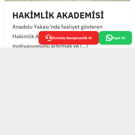
HAKİMLİK AKADEMİSİ
Anadolu Yakası'nda faaliyet gösteren
Hakimlik Akademisi, öğrencilerinin
Ücretsiz Danışmanlık Al
Fiyat Al
motivasyonunu artırmak ve [...]