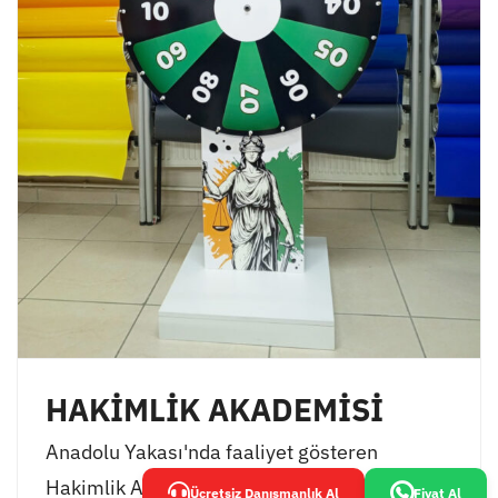
HAKİMLİK AKADEMİSİ
Anadolu Yakası'nda faaliyet gösteren
Hakimlik Akademisi, öğrencilerinin
Ücretsiz Danışmanlık Al
Fiyat Al