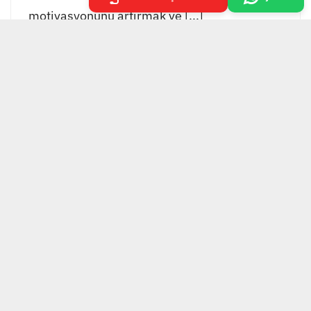
motivasyonunu artırmak ve [...]
EKOL GRUP TESİS
YÖNETİMİ
Ekol Grup Tesisi Yönetimi, bütünleşmiş tesis