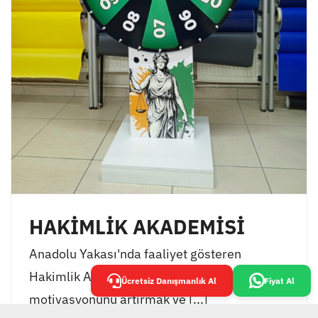
HAKİMLİK AKADEMİSİ
Anadolu Yakası'nda faaliyet gösteren
Hakimlik Akademisi, öğrencilerinin
Ücretsiz Danışmanlık Al
Fiyat Al
motivasyonunu artırmak ve [...]