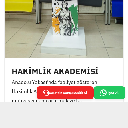
HAKİMLİK AKADEMİSİ
Anadolu Yakası'nda faaliyet gösteren
Hakimlik Akademisi, öğrencilerinin
Ücretsiz Danışmanlık Al
Fiyat Al
motivasyonunu artırmak ve [...]