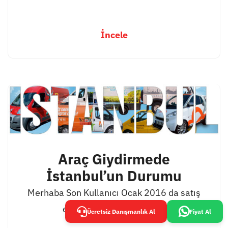
İncele
Araç Giydirmede
İstanbul’un Durumu
Merhaba Son Kullanıcı Ocak 2016 da satış
ekibimizden söyle bir [...]
Ücretsiz Danışmanlık Al
Fiyat Al