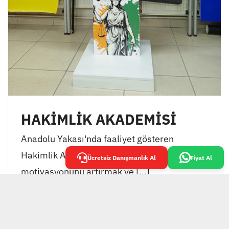
HAKİMLİK AKADEMİSİ
Anadolu Yakası'nda faaliyet gösteren
Hakimlik Akademisi, öğrencilerinin
Ücretsiz Danışmanlık Al
Fiyat Al
motivasyonunu artırmak ve [...]