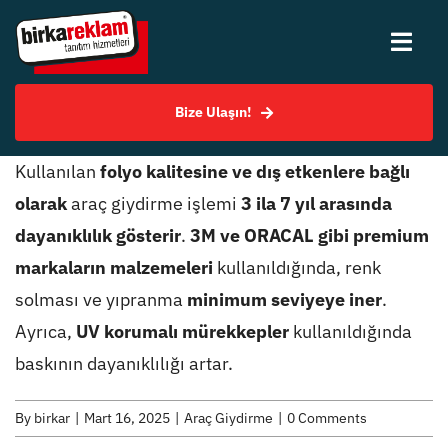
Skip
to
Togg
content
Navi
Bize Ulaşın!
Hakkımızda
Kullanılan
folyo kalitesine ve dış etkenlere bağlı
Hizmetlerimiz
olarak
araç giydirme işlemi
3 ila 7 yıl arasında
dayanıklılık gösterir
.
3M ve ORACAL gibi premium
Uygulama Örnekleri
markaların malzemeleri
kullanıldığında, renk
solması ve yıpranma
minimum seviyeye iner
.
SSS
Ayrıca,
UV korumalı mürekkepler
kullanıldığında
baskının dayanıklılığı artar.
Bilgi Merkezi
By
birkar
|
Mart 16, 2025
|
Araç Giydirme
|
0 Comments