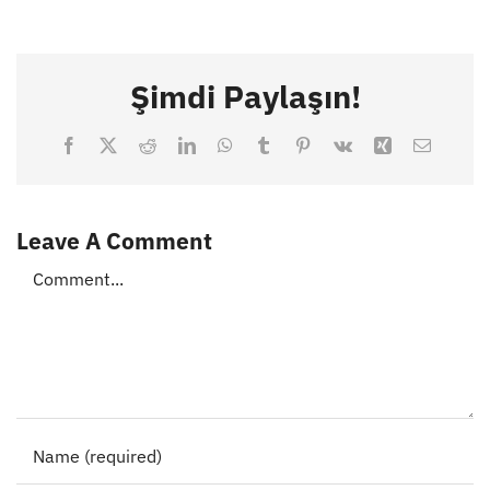
Şimdi Paylaşın!
Facebook
X
Reddit
LinkedIn
WhatsApp
Tumblr
Pinterest
Vk
Xing
Email
Leave A Comment
Comment