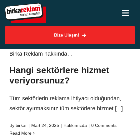
Skip
to
Togg
content
Navi
Bize Ulaşın!
Hakkımızda
Birka Reklam hakkında…
Hizmetlerimiz
Hangi sektörlere hizmet
Uygulama Örnekleri
veriyorsunuz?
Tüm sektörlerin reklama ihtiyacı olduğundan,
SSS
sektör ayırmaksınız tüm sektörlere hizmet [...]
Bilgi Merkezi
By
birkar
|
Mart 24, 2025
|
Hakkımızda
|
0 Comments
Read More