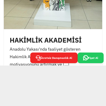
HAKİMLİK AKADEMİSİ
Anadolu Yakası'nda faaliyet gösteren
Hakimlik Akademisi, öğrencilerinin
Ücretsiz Danışmanlık Al
Fiyat Al
motivasyonunu artırmak ve [...]