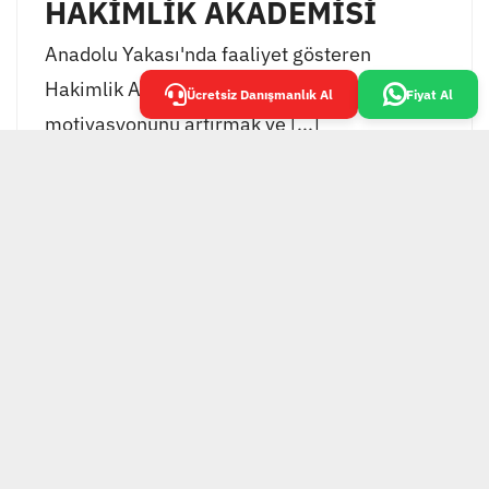
HAKİMLİK AKADEMİSİ
Anadolu Yakası'nda faaliyet gösteren
Hakimlik Akademisi, öğrencilerinin
Ücretsiz Danışmanlık Al
Fiyat Al
motivasyonunu artırmak ve [...]