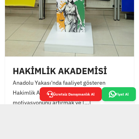
HAKİMLİK AKADEMİSİ
Anadolu Yakası'nda faaliyet gösteren
Hakimlik Akademisi, öğrencilerinin
Ücretsiz Danışmanlık Al
Fiyat Al
motivasyonunu artırmak ve [...]