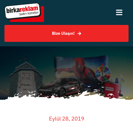
Skip
to
Togg
content
Navi
Bize Ulaşın!
Hakkımızda
Hizmetlerimiz
Uygulama Örnekleri
SSS
Bilgi Merkezi
Eylül 28, 2019