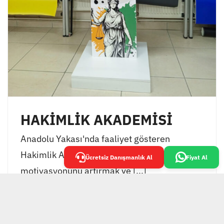
HAKİMLİK AKADEMİSİ
Anadolu Yakası'nda faaliyet gösteren
Hakimlik Akademisi, öğrencilerinin
Ücretsiz Danışmanlık Al
Fiyat Al
motivasyonunu artırmak ve [...]