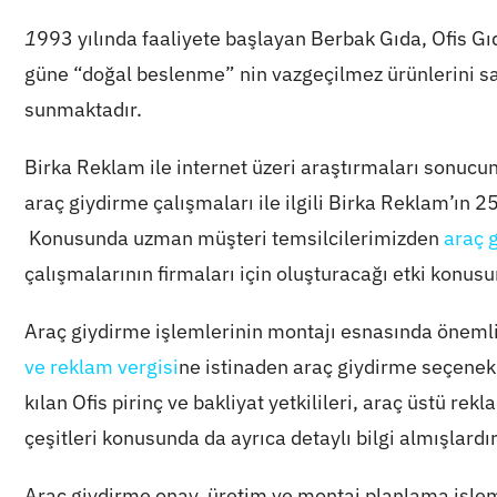
1
993 yılında faaliyete başlayan Berbak Gıda, Ofis Gıd
güne “doğal beslenme” nin vazgeçilmez ürünlerini sağ
sunmaktadır.
Birka Reklam ile internet üzeri araştırmaları sonucund
araç giydirme çalışmaları ile ilgili Birka Reklam’ın 2
Konusunda uzman müşteri temsilcilerimizden
araç 
çalışmalarının firmaları için oluşturacağı etki konusun
Araç giydirme işlemlerinin montajı esnasında önemli
ve reklam vergisi
ne istinaden araç giydirme seçene
kılan Ofis pirinç ve bakliyat yetkilileri, araç üstü r
çeşitleri konusunda da ayrıca detaylı bilgi almışlardır
Araç giydirme onay, üretim ve montaj planlama işleml