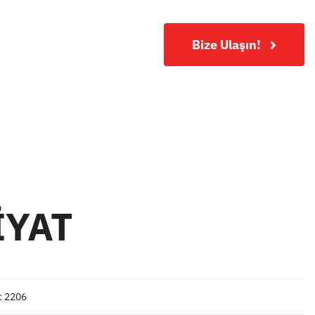
Bilgi Merkezi
Bize Ulaşın!
İYAT
: 2206