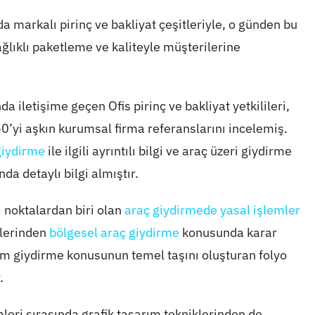
a markalı pirinç ve bakliyat çeşitleriyle, o günden bu
lıklı paketleme ve kaliteyle müşterilerine
a iletişime geçen Ofis pirinç ve bakliyat yetkilileri,
50’yi aşkın kurumsal firma referanslarını incelemiş.
giydirme
ile ilgili ayrıntılı bilgi ve araç üzeri giydirme
da detaylı bilgi almıştır.
 noktalardan biri olan
araç giydirmede yasal işlemler
klerinden
bölgesel araç giydirme
konusunda karar
eklam giydirme konusunun temel taşını oluşturan folyo
.
eri sırasında grafik tasarım tekniklerinden de