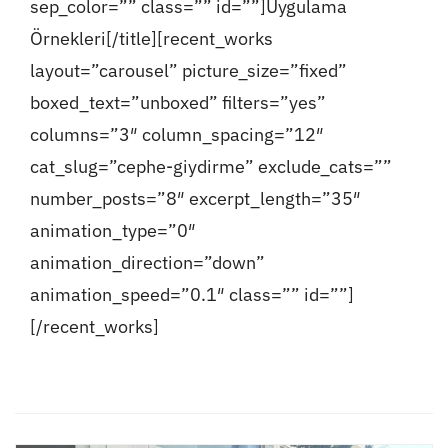
sep_color=”” class=”” id=””]Uygulama
Örnekleri[/title][recent_works
layout=”carousel” picture_size=”fixed”
boxed_text=”unboxed” filters=”yes”
columns=”3″ column_spacing=”12″
cat_slug=”cephe-giydirme” exclude_cats=””
number_posts=”8″ excerpt_length=”35″
animation_type=”0″
animation_direction=”down”
animation_speed=”0.1″ class=”” id=””]
[/recent_works]