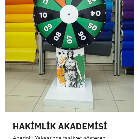
HAKİMLİK AKADEMİSİ
Anadolu Yakası'nda faaliyet gösteren