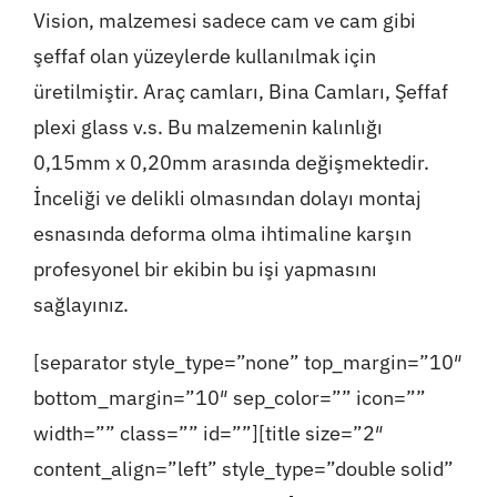
Vision, malzemesi sadece cam ve cam gibi
şeffaf olan yüzeylerde kullanılmak için
üretilmiştir. Araç camları, Bina Camları, Şeffaf
plexi glass v.s. Bu malzemenin kalınlığı
0,15mm x 0,20mm arasında değişmektedir.
İnceliği ve delikli olmasından dolayı montaj
esnasında deforma olma ihtimaline karşın
profesyonel bir ekibin bu işi yapmasını
sağlayınız.
[separator style_type=”none” top_margin=”10″
bottom_margin=”10″ sep_color=”” icon=””
width=”” class=”” id=””][title size=”2″
content_align=”left” style_type=”double solid”