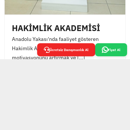
HAKİMLİK AKADEMİSİ
Anadolu Yakası'nda faaliyet gösteren
Hakimlik Akademisi, öğrencilerinin
Ücretsiz Danışmanlık Al
Fiyat Al
motivasyonunu artırmak ve [...]