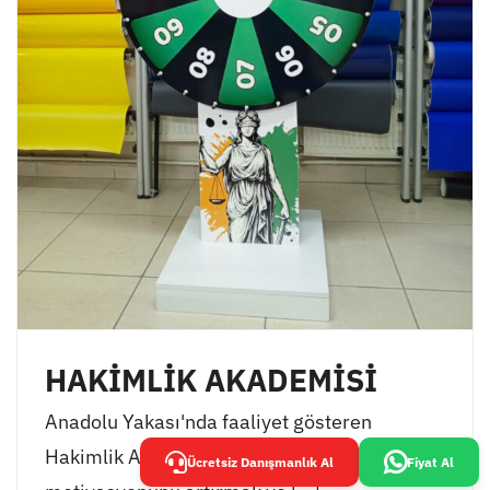
HAKİMLİK AKADEMİSİ
Anadolu Yakası'nda faaliyet gösteren
Hakimlik Akademisi, öğrencilerinin
Ücretsiz Danışmanlık Al
Fiyat Al