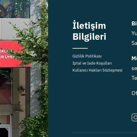
İletişim
Bi
Yu
Bilgileri
Sa
Gizlilik Politikası
Mü
İptal ve İade Koşulları
se
Kullanıcı Hakları Sözleşmesi
Te
Of