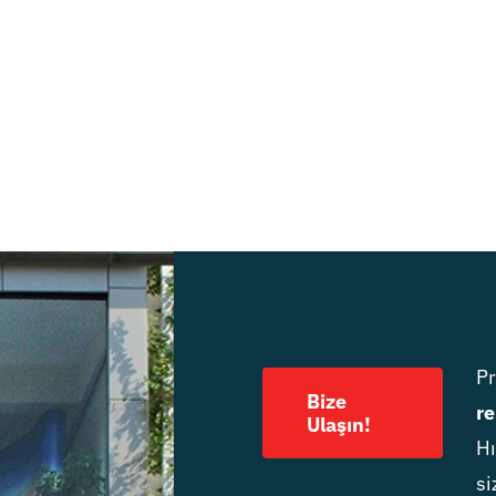
P
Bize
re
Ulaşın!
Hı
si