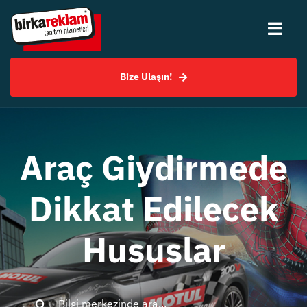
Skip
to
Togg
content
Navi
Bize Ulaşın!
Hakkımızda
Hizmetlerimiz
Araç Giydirmede
Uygulama Örnekleri
Dikkat Edilecek
SSS
Hususlar
Bilgi Merkezi
Search