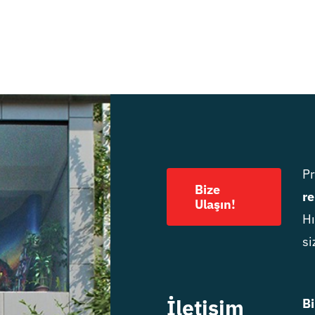
P
Bize
re
Ulaşın!
Hı
si
İletişim
Bi