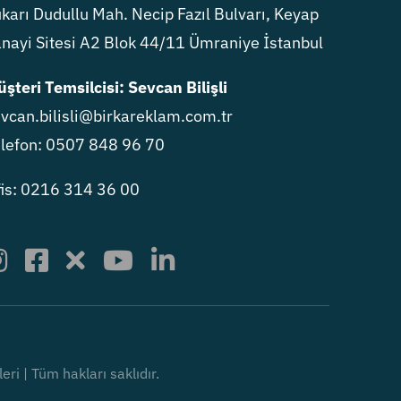
karı Dudullu Mah. Necip Fazıl Bulvarı, Keyap
nayi Sitesi A2 Blok 44/11 Ümraniye İstanbul
şteri Temsilcisi: Sevcan Bilişli
vcan.bilisli@birkareklam.com.tr
lefon: 0507 848 96 70
is: 0216 314 36 00
i | Tüm hakları saklıdır.