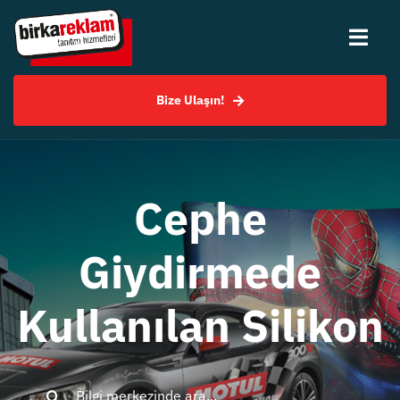
Skip
to
Togg
content
Navi
Bize Ulaşın!
Hakkımızda
Hizmetlerimiz
Cephe
Uygulama Örnekleri
Giydirmede
SSS
Kullanılan Silikon
Bilgi Merkezi
Search