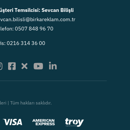
şteri Temsilcisi: Sevcan Bilişli
vcan.bilisli@birkareklam.com.tr
lefon: 0507 848 96 70
is: 0216 314 36 00
i | Tüm hakları saklıdır.