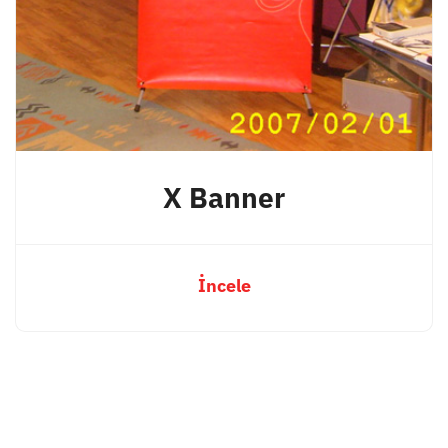
X Banner
İncele