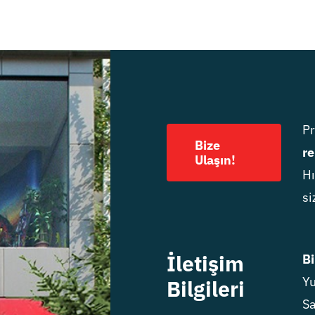
P
Bize
re
Ulaşın!
Hı
si
İletişim
Bi
Yu
Bilgileri
Sa