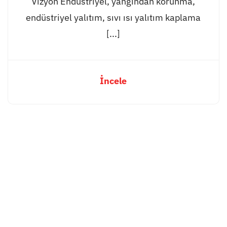
Vizyon Endüstriyel, yangından korunma,
endüstriyel yalıtım, sıvı ısı yalıtım kaplama
[...]
İncele