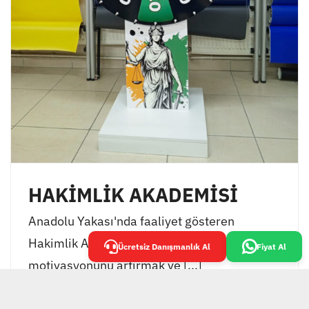
HAKİMLİK AKADEMİSİ
Anadolu Yakası'nda faaliyet gösteren
Hakimlik Akademisi, öğrencilerinin
Ücretsiz Danışmanlık Al
Fiyat Al
motivasyonunu artırmak ve [...]